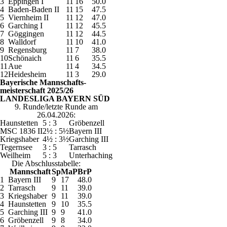
3
Eppingen I
11
16
50.0
4
Baden-Baden II
11
15
47.5
5
Viernheim II
11
12
47.0
6
Garching I
11
12
45.5
7
Göggingen
11
12
44.5
8
Walldorf
11
10
41.0
9
Regensburg
11
7
38.0
10
Schönaich
11
6
35.5
11
Aue
11
4
34.5
12
Heidesheim
11
3
29.0
Bayerische Mannschafts-
meisterschaft 2025/26
LANDESLIGA BAYERN SÜD
9. Runde/letzte Runde am
26.04.2026:
Haunstetten
5 : 3
Gröbenzell
MSC 1836 II
2½ : 5½
Bayern III
Kriegshaber
4½ : 3½
Garching III
Tegernsee
3 : 5
Tarrasch
Weilheim
5 : 3
Unterhaching
Die Abschlusstabelle:
Mannschaft
Sp
MaP
BrP
1
Bayern III
9
17
48.0
2
Tarrasch
9
11
39.0
3
Kriegshaber
9
11
39.0
4
Haunstetten
9
10
35.5
5
Garching III
9
9
41.0
6
Gröbenzell
9
8
34.0