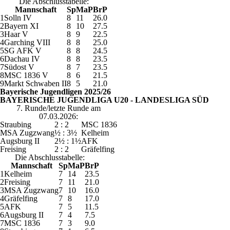
Die Abschlusstabelle:
Mannschaft
Sp
MaP
BrP
1
Solln IV
8
11
26.0
2
Bayern XI
8
10
27.5
3
Haar V
8
9
22.5
4
Garching VIII
8
8
25.0
5
SG AFK V
8
8
24.5
6
Dachau IV
8
8
23.5
7
Südost V
8
7
23.5
8
MSC 1836 V
8
6
21.5
9
Markt Schwaben II
8
5
21.0
Bayerische Jugendligen 2025/26
BAYERISCHE JUGENDLIGA U20 - LANDESLIGA SÜD
7. Runde/letzte Runde am
07.03.2026:
Straubing
2 : 2
MSC 1836
MSA Zugzwang
½ : 3½
Kelheim
Augsburg II
2½ : 1½
AFK
Freising
2 : 2
Gräfelfing
Die Abschlusstabelle:
Mannschaft
Sp
MaP
BrP
1
Kelheim
7
14
23.5
2
Freising
7
11
21.0
3
MSA Zugzwang
7
10
16.0
4
Gräfelfing
7
8
17.0
5
AFK
7
5
11.5
6
Augsburg II
7
4
7.5
7
MSC 1836
7
3
9.0