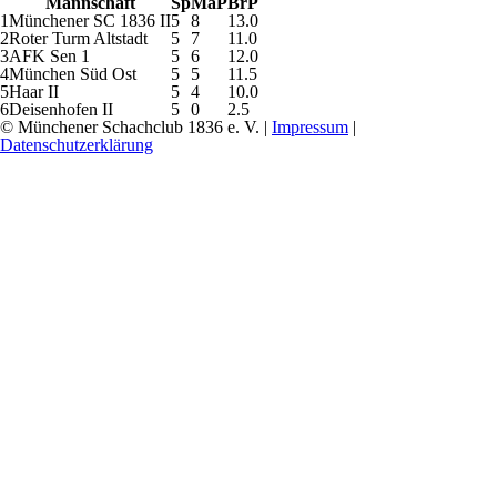
Mannschaft
Sp
MaP
BrP
1
Münchener SC 1836 II
5
8
13.0
2
Roter Turm Altstadt
5
7
11.0
3
AFK Sen 1
5
6
12.0
4
München Süd Ost
5
5
11.5
5
Haar II
5
4
10.0
6
Deisenhofen II
5
0
2.5
© Münchener Schachclub 1836 e. V. |
Impressum
|
Datenschutzerklärung