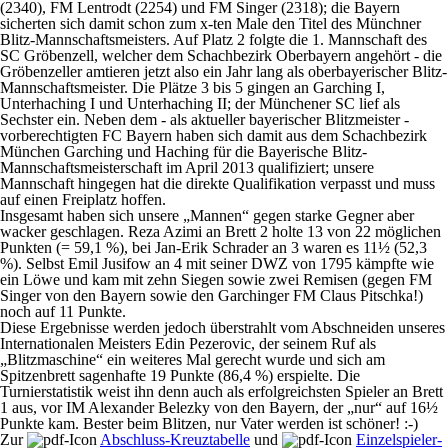
(2340), FM Lentrodt (2254) und FM Singer (2318); die Bayern
sicherten sich damit schon zum x-ten Male den Titel des Münchner
Blitz-Mannschaftsmeisters. Auf Platz 2 folgte die 1. Mannschaft des
SC Gröbenzell, welcher dem Schachbezirk Oberbayern ange­hört - die
Gröbenzeller amtieren jetzt also ein Jahr lang als oberbayerischer Blitz-
Mannschafts­meister. Die Plätze 3 bis 5 gingen an Garching I,
Unterhaching I und Unterhaching II; der Mün­chener SC lief als
Sechster ein. Neben dem - als aktueller bayerischer Blitzmeister -
vorberechtig­ten FC Bayern haben sich damit aus dem Schachbezirk
München Garching und Haching für die Bayerische Blitz-
Mannschaftsmeisterschaft im April 2013 qualifiziert; unsere
Mannschaft hingegen hat die direkte Qualifikation verpasst und muss
auf einen Freiplatz hoffen.
Insgesamt haben sich unsere „Mannen“ gegen starke Gegner aber
wacker geschlagen. Reza Azimi an Brett 2 holte 13 von 22 möglichen
Punkten (= 59,1 %), bei Jan-Erik Schrader an 3 waren es 11½ (52,3
%). Selbst Emil Jusifow an 4 mit seiner DWZ von 1795 kämpfte wie
ein Löwe und kam mit zehn Siegen sowie zwei Remisen (gegen FM
Singer von den Bayern sowie den Garchinger FM Claus Pitschka!)
noch auf 11 Punkte.
Diese Ergebnisse werden jedoch überstrahlt vom Abschneiden unseres
Internationalen Meisters Edin Pezerovic, der seinem Ruf als
„Blitzmaschine“ ein weiteres Mal gerecht wurde und sich am
Spitzenbrett sagenhafte 19 Punkte (86,4 %) erspielte. Die
Turnierstatistik weist ihn denn auch als erfolgreichsten Spieler an Brett
1 aus, vor IM Alexander Belezky von den Bayern, der „nur“ auf 16½
Punkte kam. Bester beim Blitzen, nur Vater werden ist schöner! :-)
Zur
Abschluss-Kreuztabelle
und
Einzelspieler-