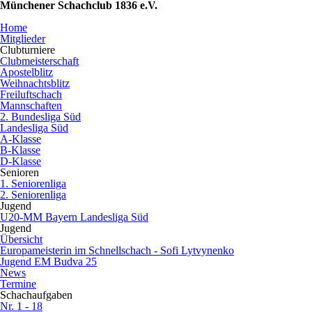
Münchener Schachclub 1836 e.V.
Home
Mitglieder
Clubturniere
Clubmeisterschaft
Apostelblitz
Weihnachtsblitz
Freiluftschach
Mannschaften
2. Bundesliga Süd
Landesliga Süd
A-Klasse
B-Klasse
D-Klasse
Senioren
1. Seniorenliga
2. Seniorenliga
Jugend
U20-MM Bayern Landesliga Süd
Jugend
Übersicht
Europameisterin im Schnellschach - Sofi Lytvynenko
Jugend EM Budva 25
News
Termine
Schachaufgaben
Nr. 1 - 18