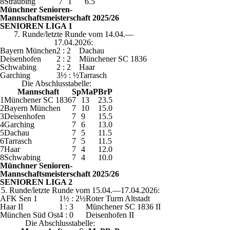
8
Straubing
7
1
6.5
Münchner Senioren-
Mannschaftsmeisterschaft 2025/26
SENIOREN LIGA 1
7. Runde/letzte Runde vom 14.04.—
17.04.2026:
Bayern München
2 : 2
Dachau
Deisenhofen
2 : 2
Münchener SC 1836
Schwabing
2 : 2
Haar
Garching
3½ : ½
Tarrasch
Die Abschlusstabelle:
Mannschaft
Sp
MaP
BrP
1
Münchener SC 1836
7
13
23.5
2
Bayern München
7
10
15.0
3
Deisenhofen
7
9
15.5
4
Garching
7
6
13.0
5
Dachau
7
5
11.5
6
Tarrasch
7
5
11.5
7
Haar
7
4
12.0
8
Schwabing
7
4
10.0
Münchner Senioren-
Mannschaftsmeisterschaft 2025/26
SENIOREN LIGA 2
5. Runde/letzte Runde vom 15.04.—17.04.2026:
AFK Sen 1
1½ : 2½
Roter Turm Altstadt
Haar II
1 : 3
Münchener SC 1836 II
München Süd Ost
4 : 0
Deisenhofen II
Die Abschlusstabelle: