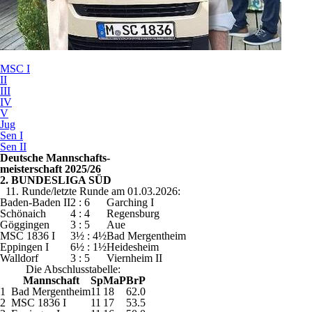
MSC I
II
III
IV
V
Jug
Sen I
Sen II
Deutsche Mannschafts-
meisterschaft 2025/26
2. BUNDESLIGA SÜD
11. Runde/letzte Runde am 01.03.2026:
Baden-Baden II
2 : 6
Garching I
Schönaich
4 : 4
Regensburg
Göggingen
3 : 5
Aue
MSC 1836 I
3½ : 4½
Bad Mergentheim
Eppingen I
6½ : 1½
Heidesheim
Walldorf
3 : 5
Viernheim II
Die Abschlusstabelle:
Mannschaft
Sp
MaP
BrP
1
Bad Mergentheim
11
18
62.0
2
MSC 1836 I
11
17
53.5