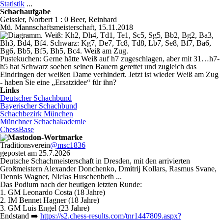
Statistik
...
Schachaufgabe
Geissler, Norbert 1 : 0 Beer, Reinhard
Mü. Mannschaftsmeisterschaft, 15.11.2018
Pustekuchen: Gerne hätte Weiß auf h7 zu­geschlagen, aber mit 31…h7-
h5 hat Schwarz soeben seinen Bauern gerettet und zugleich das
Eindringen der weißen Dame verhindert. Jetzt ist wieder Weiß am Zug
- haben Sie eine „Ersatzidee“ für ihn?
Links
Deutscher Schachbund
Bayerischer Schachbund
Schachbezirk München
Münchner Schachakademie
ChessBase
Traditionsverein
@msc1836
gepostet am 25.7.2026
Deutsche Schachmeisterschaft in Dresden, mit den arrivierten
Großmeistern Alexander Donchenko, Dmitrij Kollars, Rasmus Svane,
Dennis Wagner, Niclas Huschenbeth ...
Das Podium nach der heutigen letzten Runde:
1. GM Leonardo Costa (18 Jahre)
2. IM Bennet Hagner (18 Jahre)
3. GM Luis Engel (23 Jahre)
Endstand ➡️
https://
s2.chess-results.com/tnr144780
9.aspx?