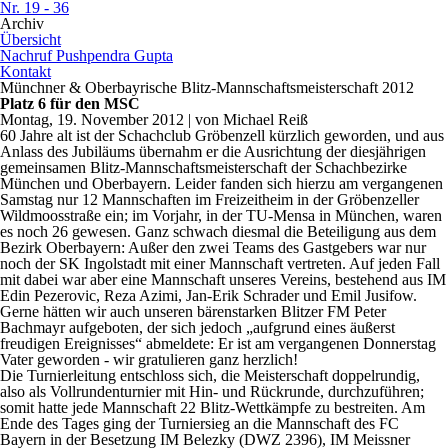
Nr. 19 - 36
Archiv
Übersicht
Nachruf Pushpendra Gupta
Kontakt
Münchner & Oberbayrische Blitz-Mannschaftsmeisterschaft 2012
Platz 6 für den MSC
Montag, 19. November 2012 | von Michael Reiß
60 Jahre alt ist der Schachclub Gröbenzell kürzlich geworden, und aus
Anlass des Jubiläums über­nahm er die Ausrichtung der diesjährigen
gemeinsamen Blitz-Mannschaftsmeisterschaft der Schachbezirke
München und Oberbayern. Leider fanden sich hierzu am vergangenen
Samstag nur 12 Mannschaften im Freizeitheim in der Gröbenzeller
Wildmoosstraße ein; im Vorjahr, in der TU-Mensa in München, waren
es noch 26 gewesen. Ganz schwach diesmal die Beteiligung aus dem
Bezirk Oberbayern: Außer den zwei Teams des Gastgebers war nur
noch der SK Ingolstadt mit einer Mannschaft vertreten. Auf jeden Fall
mit dabei war aber eine Mannschaft unseres Vereins, beste­hend aus IM
Edin Pezerovic, Reza Azimi, Jan-Erik Schrader und Emil Jusifow.
Gerne hätten wir auch unseren bärenstarken Blitzer FM Peter
Bachmayr aufgeboten, der sich jedoch „aufgrund eines äußerst
freudigen Ereignisses“ abmeldete: Er ist am vergangenen Donnerstag
Vater geworden - wir gratulieren ganz herzlich!
Die Turnierleitung entschloss sich, die Meisterschaft doppelrundig,
also als Vollrundenturnier mit Hin- und Rückrunde, durchzuführen;
somit hatte jede Mannschaft 22 Blitz-Wettkämpfe zu bestrei­ten. Am
Ende des Tages ging der Turniersieg an die Mannschaft des FC
Bayern in der Besetzung IM Belezky (DWZ 2396), IM Meissner