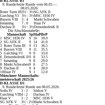
B-KLASSE B1
9. Runde/letzte Runde vom 06.05.—
08.05.2026:
Roter Turm III
3½ : 3½
SG AFK II
Garching VI
3½ : 3½
MSC 1836 IV
Bayern VIII
3 : 4
Markt Schwaben
Ismaning
7 : 0
Haar IV
Dachau II
3½ : 3½
DeisenhofenK II
Die Abschlusstabelle:
Mannschaft
Sp
MaP
BrP
1
MSC 1836 IV
9
16
39.0
2
SG AFK II
9
14
41.0
3
Roter Turm III
9
13
36.5
4
Bayern VIII
9
11
35.5
5
Garching VI
9
9
33.0
6
DeisenhofenK II
9
8
33.5
7
Ismaning
9
8
29.0
8
Markt Schwaben
9
6
27.5
9
Dachau II
9
4
28.0
10
Haar IV
9
1
12.0
Münchner Mannschafts-
meisterschaft 2025/26
D-KLASSE D1
9. Runde/letzte Runde am 08.05.2026:
Solln IV
3 : 3
Südost V
Garching VIII
4 : 2
Dachau IV
Haar V
3 : 2
MSC 1836 V
SG AFK V
3½ : 2½
Markt Schwaben II