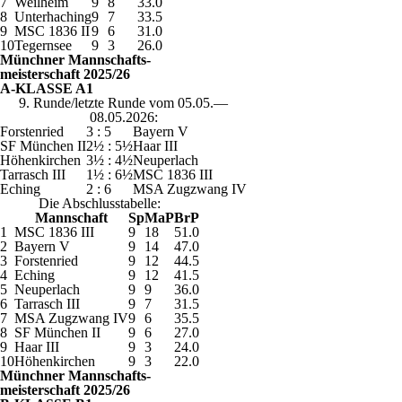
7
Weilheim
9
8
33.0
8
Unterhaching
9
7
33.5
9
MSC 1836 II
9
6
31.0
10
Tegernsee
9
3
26.0
Münchner Mannschafts-
meisterschaft 2025/26
A-KLASSE A1
9. Runde/letzte Runde vom 05.05.—
08.05.2026:
Forstenried
3 : 5
Bayern V
SF München II
2½ : 5½
Haar III
Höhenkirchen
3½ : 4½
Neuperlach
Tarrasch III
1½ : 6½
MSC 1836 III
Eching
2 : 6
MSA Zugzwang IV
Die Abschlusstabelle:
Mannschaft
Sp
MaP
BrP
1
MSC 1836 III
9
18
51.0
2
Bayern V
9
14
47.0
3
Forstenried
9
12
44.5
4
Eching
9
12
41.5
5
Neuperlach
9
9
36.0
6
Tarrasch III
9
7
31.5
7
MSA Zugzwang IV
9
6
35.5
8
SF München II
9
6
27.0
9
Haar III
9
3
24.0
10
Höhenkirchen
9
3
22.0
Münchner Mannschafts-
meisterschaft 2025/26