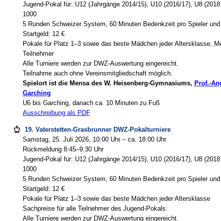
Jugend-Pokal für: U12 (Jahrgänge 2014/15), U10 (2016/17), U8 (2018 
1000
5 Runden Schweizer System, 60 Minuten Bedenkzeit pro Spieler und 
Startgeld: 12 €
Pokale für Platz 1–3 sowie das beste Mädchen jeder Altersklasse, Med
Teilnehmer
Alle Turniere werden zur DWZ-Auswertung eingereicht.
Teilnahme auch ohne Vereinsmitgliedschaft möglich.
Spielort ist die Mensa des W. Heisenberg-Gymnasiums,
Prof.-An
Garching
U6 bis Garching, danach ca. 10 Minuten zu Fuß
Ausschreibung als PDF
19. Vaterstetten-Grasbrunner DWZ-Pokalturniere
Samstag, 25. Juli 2026, 10:00 Uhr – ca. 18:00 Uhr
Rückmeldung 8:45–9:30 Uhr
Jugend-Pokal für: U12 (Jahrgänge 2014/15), U10 (2016/17), U8 (2018 
1000
5 Runden Schweizer System, 60 Minuten Bedenkzeit pro Spieler und 
Startgeld: 12 €
Pokale für Platz 1–3 sowie das beste Mädchen jeder Altersklasse
Sachpreise für alle Teilnehmer des Jugend-Pokals
Alle Turniere werden zur DWZ-Auswertung eingereicht.