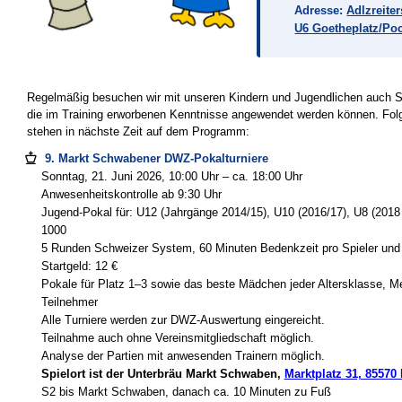
Adresse:
Adlzreite
U6 Goetheplatz/Poc
Regelmäßig besuchen wir mit unseren Kindern und Jugendlichen auch S
die im Training erworbenen Kenntnisse angewendet werden können. Fol
stehen in nächste Zeit auf dem Programm:
9. Markt Schwabener DWZ-Pokalturniere
Sonntag, 21. Juni 2026, 10:00 Uhr – ca. 18:00 Uhr
Anwesenheitskontrolle ab 9:30 Uhr
Jugend-Pokal für: U12 (Jahrgänge 2014/15), U10 (2016/17), U8 (2018 
1000
5 Runden Schweizer System, 60 Minuten Bedenkzeit pro Spieler und 
Startgeld: 12 €
Pokale für Platz 1–3 sowie das beste Mädchen jeder Altersklasse, Med
Teilnehmer
Alle Turniere werden zur DWZ-Auswertung eingereicht.
Teilnahme auch ohne Vereinsmitgliedschaft möglich.
Analyse der Partien mit anwesenden Trainern möglich.
Spielort ist der Unterbräu Markt Schwaben,
Marktplatz 31, 8557
S2 bis Markt Schwaben, danach ca. 10 Minuten zu Fuß