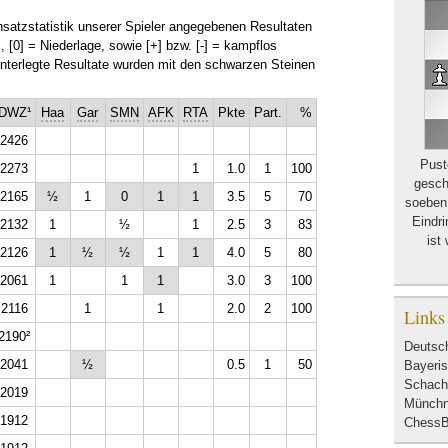
satzstatistik unserer Spieler angegebenen Resul­taten
s, [0] = Niederlage, sowie [+] bzw. [-] = kampflos
nterlegte Resultate wurden mit den schwarzen Steinen
DWZ¹
Haa
Gar
SMN
AFK
RTA
Pkte
Part.
%
2426
Pust
2273
1
1.0
1
100
gesch
2165
½
1
0
1
1
3.5
5
70
soeben 
Eindri
2132
1
½
1
2.5
3
83
ist
2126
1
½
½
1
1
4.0
5
80
2061
1
1
1
3.0
3
100
2116
1
1
2.0
2
100
Links
2190²
Deutsc
2041
½
0.5
1
50
Bayeri
Schach
2019
Münchn
1912
Chess