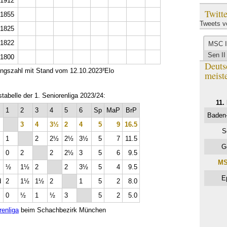
1912
Twitte
1855
Tweets 
1825
1822
MSC I
Sen II
1800
Deuts
ngszahl mit Stand vom 12.10.2023²Elo
meist
tabelle der 1. Seniorenliga 2023/24:
11.
1
2
3
4
5
6
Sp
MaP
BrP
Baden-
3
4
3½
2
4
5
9
16.5
S
1
2
2½
2½
3½
5
7
11.5
G
0
2
2
2½
3
5
6
9.5
MS
½
1½
2
2
3½
5
4
9.5
E
d
2
1½
1½
2
1
5
2
8.0
0
½
1
½
3
5
2
5.0
renliga
beim Schachbezirk München