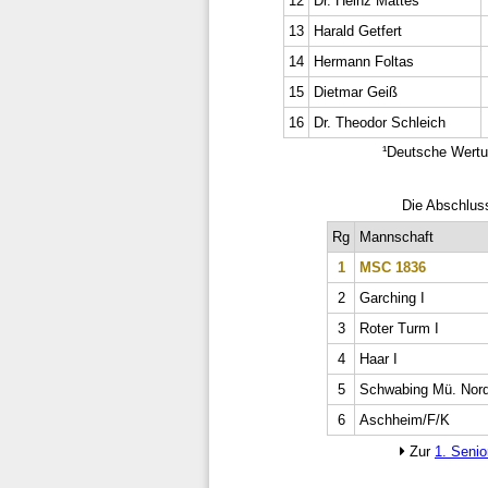
12
Dr. Heinz Mattes
13
Harald Getfert
14
Hermann Foltas
15
Dietmar Geiß
16
Dr. Theodor Schleich
¹Deutsche Wertu
Die Abschluss
Rg
Mannschaft
1
MSC 1836
2
Garching I
3
Roter Turm I
4
Haar I
5
Schwabing Mü. Nor
6
Aschheim/F/K
Zur
1. Senio