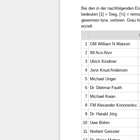
Bei den in der nachfolgenden Ein
be­deu­ten [1] = Sieg, [½] = remi
gewonnen bzw. verloren. Grau hi
erzielt.
1
GM William N Watson
2
IM Aco Alvir
3
Ulrich Kindtner
4
Jens Knud Andersen
5
Michael Unger
6
Dr. Dietmar Fauth
7
Michael Kwan
8
FM Alexander Kononenko
9
Dr. Harald Jörg
10
Uwe Böhm
11
Norbert Geissler