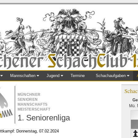
Mannschaften
Jugend
Termine
Schachaufgaben
Schac
MÜNCHNER
SENIOREN
Gei
MANNSCHAFTS
Mü. 
MEISTERSCHAFT
1. Seniorenliga
ttkampf: Donnerstag, 07.02.2024